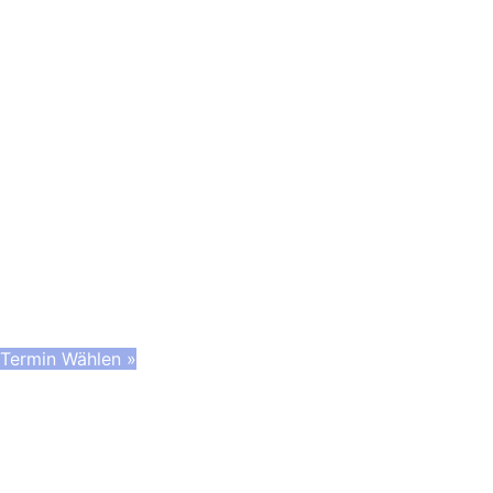
ICH FREUE MICH A
GESPRÄC
Wähle unten deinen Wunschtermin und ob ich
oder ob du lieber einen Video-Call mac
Termin Wählen »